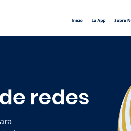
Inicio
La App
Sobre N
 de redes
jara